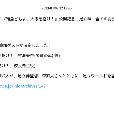
2023/03/07 22:18 up!
て＜『雑魚どもよ、大志を抱け！』公開記念 足立紳 全ての弱
追加ゲストが決定しました！
抱け！」村瀬美奈(隆造の母) 役)
抱け！」校長先生役)
お2人が、足立紳監督、森直人さんとともに、足立ワールドを
ie.jp/info/archives/147