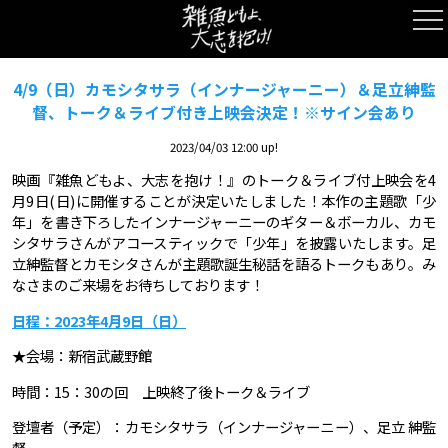
4/9（日）カモシタサラ（インナージャーニー）＆足立紳監
督、トーク＆ライブ付き上映会決定！※サイン会あり
2023/04/03 12:00 up!
映画『雑魚どもよ、大志を抱け！』のトーク＆ライブ付上映会を4
月9日(日)に開催することが決定いたしました！本作の主題歌「少
年」を書き下ろしたインナージャーニーのギター＆ボーカル、カモ
シタサラさんがアコースティックで「少年」を披露いたします。足
立紳監督とカモシタさんが主題歌誕生秘話を語るトークもあり。み
なさまのご来場をお待ちしております！
日程：2023
年4
月9
日（日）
★会場：新宿武蔵野館
時間：15：30の回 上映終了後トーク＆ライブ
登壇者（予定）：カモシタサラ（インナージャーニー）、足立 紳監
督